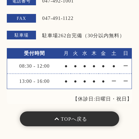
047-492-1001
電話番号
047-491-1122
FAX
駐車場
駐車場262台完備（30分以内無料）
受付時間
月
火
水
木
金
土
日
08:30
-
12:00
●
●
●
●
●
●
ー
13:00
-
16:00
●
●
●
●
●
ー
ー
【休診日:日曜日・祝日】
TOPへ戻る