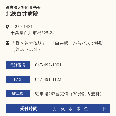
医療法人社団東光会
北総白井病院
〒270-1431
千葉県白井市根325-2-1
「鎌ヶ谷大仏駅」、「白井駅」からバスで移動
（約10〜15分）
047-492-1001
電話番号
047-491-1122
FAX
駐車場
駐車場262台完備（30分以内無料）
受付時間
月
火
水
木
金
土
日