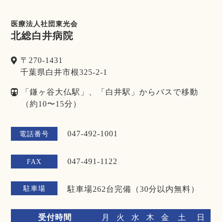
医療法人社団東光会
北総白井病院
〒270-1431
千葉県白井市根325-2-1
「鎌ヶ谷大仏駅」、「白井駅」からバスで移動
（約10〜15分）
047-492-1001
電話番号
047-491-1122
FAX
駐車場
駐車場262台完備（30分以内無料）
受付時間
月
火
水
木
金
土
日